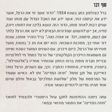
סוף דבר
ברל כצנלסון כתב בשנת 1934:
"הדור אשר חי את הרצל, אשר
ידע את קיסמו החי, אשר ידע את האבל הגדול עם מותו ועוד
שנים רבות לאחר מותו, הדור הזה נושא בליבו את דמותו ויונק
מזיוו, אך יש לחשוש שהדורות הבאים לא ידעו את הרצל בלתי
אם כשם, סיסמה, דגל או אגדה נאה."
ברל הזהיר אותנו, שנות
דור אחר-כך, מסכנת השכחה. הוא יזם את חג כ' בתמוז, מועד
פטירתו של הרצל, כיום זיכרון. עם השנים המועד נשכח ואיתו
גם משמעות הזיכרון הקולקטיבי של הרצל כסמל חי לחלוציות
ובניית חברת מופת ברוח החזון שהותיר אחריו ב"אלטנוילנד",
ביומניו, סיפוריו, מחזותיו וכתביו. וכך, עם השנים, הרצל נותר
כאייקון של זקן וסמל. "חוזה המדינה" ותו לא. האיש שעמד
על המרפסת של מלון "שלושת המלכים" בבאזל וחלם שיום
אחד תהיה מדינה ליהודים נשאר אגדה.
עתה ניתנה ההזדמנות לתקן עוול היסטורי ולהצמיד לתואר
"חוזה המדינה" את התואר מחזאי ובמאי.