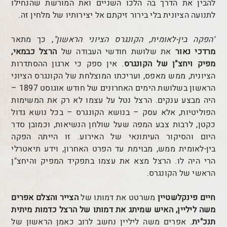
להבין את הדרך בה הלכו השניים ואת המורשת שהנחילו
לתנועה הציונית בלי בירור זיקתם אל יצירותיו של מלחין זה.
"הפקה בין-לאומית, הקונגרס הציוני הראשון"
, כך מתאר
מרדכי נאור
את שלושת חודשי העבודה של
הרצל כבמאי,
מפיק ויחצ"ן של הקונגרס
. אין ספק כי ארגון ההסתדרות
הציונית, ממש מאפס, ועריכתו המוצלחת של הקונגרס הציוני
הראשון בשלושת הימים האחרונים של חודש אוגוסט 1897 –
היה מבצע ענקים. הרצל נטל על עצמו לא רק את המשימות
הפוליטיות, אלא עסק – בנושא הקונגרס – בכל נושא גדול
כקטן, לרבות צבע המפה שעל שולחן הנשיאות, וכמובן סדר
היום והסיקור העיתונאי של האירוע. זו הייתה הפקה
בין-לאומית ממש, מבוימת עד הפרט האחרון, וידע תיאטרלי
הרי היה לו. הרצל מצא את עצמו בתפקיד המפיק והיחצ"ן
הראשי של הקונגרס.
חיים פינקלשטיין
משרטט את דמותו של
הצייר והצלם אפרים
משה ליליין, האיש שמיתג את דמותו של הרצל כדמות מיתית
תנכ"ית
. אפרים משה ליליין נחשב לרוב כאמן הראשון של