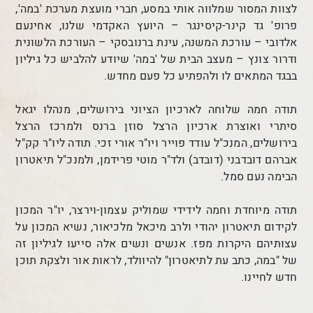
לצוות המסור שמלווה אותי במסע, חברי מועצת מערכת 'במה',
פרופ' גד קינר-קיסינגר – היועץ האקדמי שלנו, אחינעם
אלדובי – עורכת המשנה, עינת ברנובסקי – העורכת הלשונית
ודרור צונץ – מעצב הבית של 'במה' שיודע להלביש כל גיליון
בבגד המתאים לו ולהפתיע כל פעם מחדש.
תודה חמה שלוחה לארכיון הציוני בירושלים, מנהלו יגאל
סיתרי ואוצרת ארכיון הרצל סוזן ברנס ולמרכז הרצל
בירושלים, המנכ"ל עודד פוייר ויו"ר אורי זכי. תודה ליו"ר קק"ל
אברהם דובדבני (דובדב) ולד"ר מוטי פרידמן, ולמנכ"ל תיאטרון
הבימה נעם סמל.
תודה מיוחדת וחמה לידידי שמוליק עצמון-וירצר, יו"ר המכון
לקידום תיאטרון יהודי ולרב מיכאל מלכיאור, נשיא המכון על
עצותיהם היקרות מפז. אנשים ונשים אלה סייעו לגיליון זה
של "במה, כתב עת לתיאטרון" להיוולד, לראות אור ולצקת תוכן
חדש לחיינו.