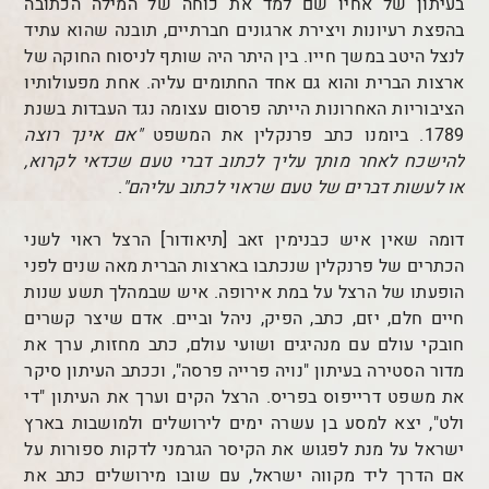
בעיתון של אחיו שם למד את כוחה של המילה הכתובה
בהפצת רעיונות ויצירת ארגונים חברתיים, תובנה שהוא עתיד
לנצל היטב במשך חייו. בין היתר היה שותף לניסוח החוקה של
ארצות הברית והוא גם אחד החתומים עליה. אחת מפעולותיו
הציבוריות האחרונות הייתה פרסום עצומה נגד העבדות בשנת
1789. ביומנו כתב פרנקלין את המשפט
"אם אינך רוצה
להישכח לאחר מותך עליך לכתוב דברי טעם שכדאי לקרוא,
או לעשות דברים של טעם שראוי לכתוב עליהם"
.
דומה שאין איש כבנימין זאב [תיאודור] הרצל ראוי לשני
הכתרים של פרנקלין שנכתבו בארצות הברית מאה שנים לפני
הופעתו של הרצל על במת אירופה. איש שבמהלך תשע שנות
חיים חלם, יזם, כתב, הפיק, ניהל וביים. אדם שיצר קשרים
חובקי עולם עם מנהיגים ושועי עולם, כתב מחזות, ערך את
מדור הסטירה בעיתון "נויה פרייה פרסה", וככתב העיתון סיקר
את משפט דרייפוס בפריס. הרצל הקים וערך את העיתון "די
ולט", יצא למסע בן עשרה ימים לירושלים ולמושבות בארץ
ישראל על מנת לפגוש את הקיסר הגרמני לדקות ספורות על
אם הדרך ליד מקווה ישראל, עם שובו מירושלים כתב את