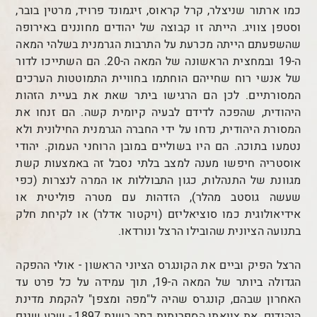
כמו ארתור שניצלר, קרל קראוס, זיגמונד פרויד, מרטין בובר,
וסטפן צוויג. הייתה זו קבוצה של יהודים מחוננים באירופה
שהשפעתם הייתה מכרעת על התרבות הגרמנית בשלהי המאה
ה-19 ובמחצית הראשונה של המאה ה-20. הם השתייכו לדור
של אנשי רוח שחייהם הוחתמו בחוויית התמוטטות הערכים
המסורתיים. לכן הם הרגישו ביתר שאת את בעיית הזהות
היהודית, שהפכה לדידם לבעיה קיומית קשה. הם זנחו את
המסורת היהודית, נדחו על ידי החברה הגרמנית החילונית ולא
נטמעו בתוכה. הם היו בשוליים במובן הרוחני העמוק. יהודי
אוסטריה חיפשו מענה למצב בלתי נסבל זה באמצעות קשת
מגוונת של התנהלות, כגון התבוללות או המרה לנצרות (כפי
שעשה גוסטב מהלר), הזדהות עם מטרה פוליטית או
אידיאולוגית כמו סוציאליזם (ויקטור אדלר) או לקיחת חלק
בתנועה הציונית שהובילו הרצל ונורדאו.
הרצל הפיק וביים את הקונגרס הציוני הראשון - אולי ההפקה
הגדולה ביותר של המאה ה-19, תוך עמידה על כל פרט עד
האחרון שבהם, קונגרס שהיה ל"מפה ומצפן" להקמת מדינת
היהודים. את צוואתו הספרותית כתב בשנת 1897 - שבע שנים