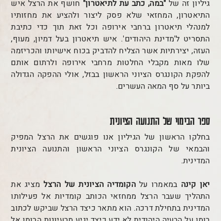
גיליון זה של
"במה, כתב עת לתיאטרון"
חושף את הרצל איש
התיאטרון, המחזאי שלא פסק ליצור ולהציע את מחזותיו
למנהלי תיאטרון ברחבי אירופה וכל זאת תוך כדי כתיבת
התסריט ל'מדינת היהודים'. איש תיאטרון בעל דמיון, מעוף,
העזה, יצירתיות אשר הצליח להדביק בכוח אישיותו והכריזמה
שלו מאות מקבלי החלטות מרחבי אירופה ולרתום אותם
להפקת הקונגרס הציוני הראשון בבזל, אולי ההפקה הגדולה
ביותר על סף המאה העשרים.
ספר הבימוי של התנועה הציונית
בחלקו הראשון של הגיליון אנו פוגשים את הרצל המפיק
והבמאי של הקונגרס הציוני הראשון והתנועה הציונית
המדינית.
יאן קינה
במאמרו על
הקומדיה הציונית של הרצל
מציג את
התהליך שעבר הרצל ממחזאי הכותב קומדיות אל פעילותו
המדינית בתחילת דרכה. הוא מתאר כיצד הרצל שביקש לכתוב
רומן על הבעיה היהודית לא ידע כיצד יגיע מרעיונות הרומן אל