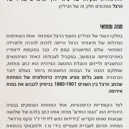
הרצל
מסכמים חלק זה של הגיליון.
חוזה ומחזאי
בחלקו השני של הגיליון נחשף הרצל המחזאי. אחת השאיפות
הגדולות של תיאודור הרצל הייתה לזכות להכרה ולתהילה
כמחזאי. עולם התיאטרון קסם לו. כבר בתקופת לימודיו
באוניברסיטה ובהמשך, במקביל לעבודתו כאחד העיתונאים
הנחשבים ולייזום והובלת התנועה הציונית הוא כתב מחזות,
שחלקם הוצגו על הבמות החשובות ביותר בעולם דובר
הגרמנית.
משב בלזם מציע סקירה כרונולוגית של המחזות
שכתב הרצל בין השנים 1880-1901 בניסיון לכבוש את במות
אירופה
.
לצד הקומדיות הרומנטיות, אחד המחזות העוסקים בבעיה
היהודית הוא "הגטו החדש" מחזה אותו כתב בלהט של שלושה
שבועות ואותו הקדיש "בידידות נפש לידידי ד"ר מקס נורדאו".
המחזה תורגם לעברית פעמיים בידי מ.ז. ולפובסקי בהוצאת