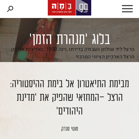
דלג לתוכן
דלג לסרגל הניווט
בלוג 'מנהרת הזמן'
הרצל ליד שולחן העבודה בדירתו ,וינה 1900. באדיבות ארכיון
הרצל הארכיון הציוני המרכזי
מבימת התיאטרון אל בימת ההיסטוריה:
הרצל –המחזאי שהפיק את 'מדינת
היהודים'
מוטי סנדק