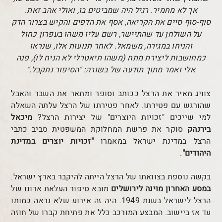
אך לא מחמיר. רגיל היה שמביטים בו, ואולי אהב זאת.
סוף-סוף סיים את הקריאה, אסף את הדפים והקיש בצרור הדק
על השולחן עד שהתיישר, רשם עליו משהו בעפרון כחול
והניחו במגירה, משמאל. לאחר תנועות אלו, שנראו
כמחושבות ליצירת מתח (משהו תיאטרלי לא הניח לו), פנה
אלי ואמר מתוך תודעה של בשורה: "הסיפור נתקבל."
צוויג מאיר את הרצל ככותב וסופר ומתאר את השבר והאבל
שהורגש עם פטירתו. לאחר פטירתו של הרצל עלתה השאלה
למי שייכים "זכויות היוצרים" של יצירות הרצל?
מיכאל
בירנהק
סוקר את פרשת המחלוקת המשפטית סביב כתבי
הרצל במדינת ישראל במאמרו
"זכויות יוצרים במדינת
היהודים"
.
בקשה נוספת בצוואתו של הרצל הייתה להיקבר בארץ ישראל.
במסע האחרון מוינה לירושלים
מובא סיפור העלאת ארונו של
הרצל לישראל בשנת 1949. היה זה אירוע שלא נראה כמותו
עד אז ביישוב. המבצע המורכב כלל את פתיחת קברו של חוזה