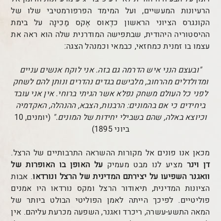
הרעיונות המעשיים, ועל המימד הפרפורמטיבי שלו של
הקונגרס הציוני הראשון כדֶאוּס אֶקס מַכִינָה על בימת
ההיסטוריה היהודית, שבתפישה המודרנית שלה הוא ראה את
עצמו בו זמנית כמחזאי, כבמאי וכמנהל הצגה:
"ובעצם הנני איש הדרמה גם בזה. אני לוקח אנשים עניים
ומדולדלים מהרחוב, מלבישם בגדים נהדרים ונותן להם לשחק
לפני כל העולם משחק נפלא אשר הגיתי ברוחי. אין אני עובד
ביחידים כי אם בהמונים: הרבנות, הצבא, ההנהלה, האקדמיה
וכיוצא באלה, שהם בשבילי יחידות של המונים."
(יומנים, 10
ביוני 1895)
מכאן אנו פונים אל מקורות ההשראה התרבותיים של הרצל.
דן וינר
מציע לנו מבט מעמיק
על האופן בו האופרות של
וואגנר השפיעו על יצירתם המדינית של הרצל ונורדאו
. אבות
הציונות המדינית, תיאודור הרצל ומקס נורדאו היו אמנים
פוליטיים. לפיכך הייתה לאמן הפוליטי הבולט ביותר של
המאה התשע-עשרה, ריכרד ואגנר, השפעה מכרעת עליהם. אין