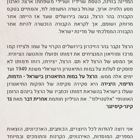
המדינה בווינה, הטסת שרידיו ושרידי משפחתו ארצה וארגון
מסע הלוויה ארוך, שהחל בשדה התעופה לוד, והסתיים בטקס
הקבורה בהר הרצל, גבעה בירושלים שעד אז הייתה אזור
מרוחק ושומם, אך לקראת הקבורה הוכשרה להיות אתר
הקבורה הממלכתי של מדינת ישראל.
הרצל נקבר בהר הזיכרון בירושלים הקרוי על שמו ולצידו קמו
מרכז ומוזיאון המנציחים את דמותו ופועלו והתנועה הציונית.
אך המסע של הרצל לא תם. הרצל, יצירתו, רוחו ודמותו לא
פוסקים לעלות על במות התיאטרון הישראלי משנת 1949 ועד
ימים אלה ממש.
הרצל על במות התיאטרון בישראל - הדמות,
הדימוי, היצירה
היא סקירה מקיפה של הפקות התיאטרון
שעלו בישראל בהשראת דמותו וכתביו של הרצל בינהם הרומן
האוטופי "אלטנוילנד". את הגיליון חותמת
אחרית דבר
מאת
גד
קינר-קיסינגר
.
אני רוצה להודות לכל היוצרים, הכותבים, הארכיונים, הוצאות
הספרים, המוסדות, האירגונים, הקרנות והתומכים ובמיוחד