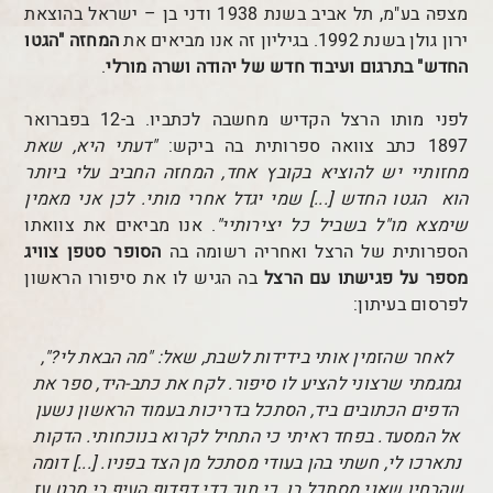
מצפה בע"מ, תל אביב בשנת 1938 ודני בן – ישראל בהוצאת
ירון גולן בשנת 1992. בגיליון זה אנו מביאים את
המחזה "הגטו
החדש" בתרגום ועיבוד חדש של יהודה ושרה מורלי
.
לפני מותו הרצל הקדיש מחשבה ל
כתביו. ב-12 בפברואר
1897 כתב צוואה ספרותית בה ביקש:
"דעתי היא, שאת
מחזותיי יש להוציא בקובץ אחד, המחזה החביב עלי ביותר
הוא הגטו החדש [...] שמי יגדל אחרי מותי. לכן אני מאמין
שימצא מו"ל בשביל כל יצירותיי"
. אנו מביאים את צוואתו
הספרותית של הרצל ואחריה רשומה בה
הסופר סטפן צוויג
מספר על פגישתו עם הרצל
בה הגיש לו את סיפורו הראשון
לפרסום בעיתון:
לאחר שהזמין אותי בידידות לשבת, שאל: "מה הבאת לי?",
גמגמתי שרצוני להציע לו סיפור. לקח את כתב-היד, ספר את
הדפים הכתובים ביד, הסתכל בדריכות בעמוד הראשון נשען
אל המסעד. בפחד ראיתי כי התחיל לקרוא בנוכחותי. הדקות
נתארכו לי, חשתי בהן בעודי מסתכל מן הצד בפניו. [...] דומה
שהבחין שאני מסתכל בו, כי תוך כדי דפדוף העיף בי מבט עז,