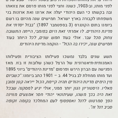
לפני מותו, וב-1903, כשנה וחצי לפני מותו פרסם את צוואתו
ובה בקשתו כי העם היהודי יעלה את ארונו ואת ארונות בני
משפחתו לקבורה בארץ ישראל. חמישים שנה מהיום בו רשם
ביומנו בתום הקונגרס (3 בספטמבר 1897):
"בבזל יסדתי את
מדינת היהודים. לו אמרתי זאת היום בפומבי, הייתה התשובה
צחוק מכל עבר. אולי בעוד חמש שנים, לכל היותר בעוד
חמישים שנה, יכירו בה הכול"
- הוקמה מדינת היהודים.
תשע שנים בלבד נמשכו פעילותו הציבורית ופעילותו
האמנותית-תיאטרונית של הרצל כשהן שלובות זו בזו. מאז
הפגישה עם הברון הירש ופרסום "מדינת היהודים" ביוני 1895
ועד מותו ממחלת לב בגיל 44. ב – 1901 כתב ביומנו:
"כשביום
מין הימים מדינת היהודים תהיה קיימת, הכול ייראה קטן ומובן
מאליו. היסטוריון הגון יותר ממני, אולי יגיע למסקנה שבכל
זאת היה בכך משהו, שעיתונאי יהודי חסר אמצעים מווינה
הפך סמרטוט לדגל ואספסוף לעם המתלכד בקומה זקופה
סביב דגל זה".