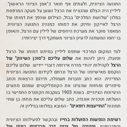
התנועה הציונית, ולעתים אף תואר כ"אמן הציוני הראשון".
ליליין היה הצלם שהנציח את הרצל נשען על מעקה המרפסת
במלון "שלושת המלכים" בבזל, הצילום שהפך את דמותו של
הרצל לאייקון וחיזק את דמותו כמנהיג התנועה הציונית.
המאמר סוקר את מערכת היחסים של לילין עם הרצל, והאופן
בו יחסו המשתנה לרעיון הציוני משתקף דרך יצירותיו.
לצד המקום המרכזי שתפס ליליין במיתוג דמותו של הרצל
ופועלו, ניתן לזהות את
שלום עליכם כ"סוכן השיווק" של
הרצל
לקהילות יהודי מזרח אירופה דוברי יידיש. שלום עליכם
הוקסם מאישיותו של הרצל ונרתם לקידום התנועה הציונית
המדינית. הוא כתב חוברות תעמולה, תירגם הרצאות וכתב
סיפורים ומחזות שהציגו את הקונפליקטים שמהם מונעים
הרעיונות הציוניים. בשנת 1903 בעקבות הקונגרס החמישי בו
הועלתה תוכנית אוגנדה, כתב שלום עליכם את מחזה בן שתי
תמונות
"התייעצות רופאים"
- המובא במלואו בגיליון זה.
רשימת הנפשות הפועלות בחייו
ובהקשר לפעילותו הציונית
והתרבותית,
וסקירה של ציוני דרך מרכזיים בחייו של