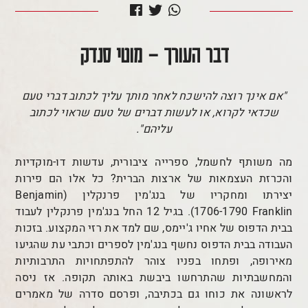
דבר העורך -
מוטי סנדק
"אם אינך רוצה להישכח לאחר מותך עליך לכתוב דברי טעם
שכדאי לקרוא, או לעשות דברים של טעם שראוי לכתוב
עליהם".
מה משותף לחשמל, ספרייה ציבורית, עדשות דו-מוקדיות
והכרזת העצמאות של ארצות הברית? כל אלו הם פירות
יצירתו ומחקריו של בנג'מין פרנקלין (
Benjamin
Franklin
1706-1790).
בגיל 12 החל בנג'מין פרנקלין לעבוד
בבית הדפוס של אחיו ג'יימס, שם למד את רזי המקצוע. בזכות
העבודה בבית הדפוס נחשף בנג'מין לספרים וכתבי עת שהגיעו
מאירופה, ופתחו בפניו צוהר להתפתחויות התרבותיות
והמחשבתיות שהתרחשו ביבשת באותה תקופה. אז ניסה
לראשונה את כוחו גם בכתיבה, ופרסם סדרה של מאמרים