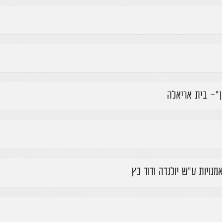
ן"- בית אריאלה
נויות ע"ש יולנדה ודוד כץ