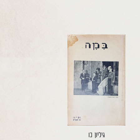
גיליון כו