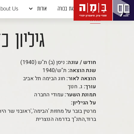
דלג לתוכן
דלג לסרגל הניווט
הצגת בכורה
אודות
bout Us
חזרה
גיליון כ
חודש / עונה:
ניסן (ב) ת"ש (1940)
שנת הוצאה:
ת"ש/1940
הוצאה לאור:
חוג הבימה תל אביב
עורך:
ג. חנוך
תמונת השער:
עמודי החברה
על הגיליון:
מרטין בובר על מחזות 'הבימה','ראובני שר ה
ברוד,התנ"ך בדרמה הנוצרית