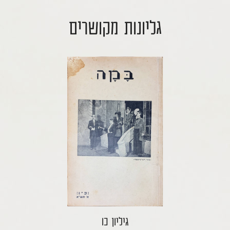
גליונות מקושרים
גיליון כו