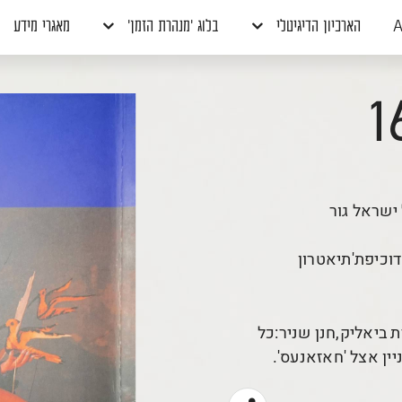
A
הארכיון הדיגיטלי
בלוג 'מנהרת הזמן'
מאגרי מידע
ישראל גור
וכיפת'תיאטרון
 ביאליק,חנן שניר:כל
יין אצל 'חאזאנעס'.