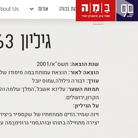
דלג לתוכן
דלג לסרגל הניווט
הצגת בכורה
אודות
bout Us
חזרה
גיליון 163
שנת הוצאה:
תשס"א/2001
הוצאה לאור:
הוצאת עמותת במה מיסודו של 
עורך:
דבורה גילולה,עמוס יובל
תמונת השער:
עלינא אשבל,'המלך שלמה והד
הקרון,ירושלים.
על הגיליון:
זיוה שמיר:הדים ממחזותיו של שקספיר ביצירת
יצירה מתחילה בתוהו ובוהו,סמי גרונימן:מה ענ