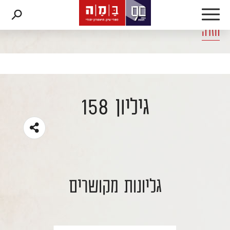
דלג לתוכן
דלג לסרגל הניווט
חזרה
גיליון 158
גליונות מקושרים