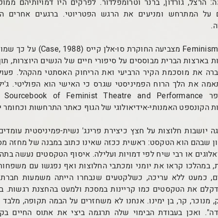
 הרצל, גורדון, ברנר וטרומפלדור. לפרקים היו דמויותיהם ממוק
ם על המתרחש ומניעים את הרגש הפטריוטי. ברגעים אחרים הפ
ה.
בספרה Feminism and Theatre מצביעה ה
 בארצות הברית מבוססים על סיפורי חיים של הנשים היוצרות, תוך 
ה את מוסכמת הקיר הרביעי ואת הריחוק האסתטי מהקהל. פעולה 
ת הקונספט האמנותי-אידיאולוגי של הגוף כאתר התרחשות וכחומר י
ה יושבות חלוצות על חצץ כיצירת פרינג' נשית-פמיניסטית עומדים
ן שבהם הוא הטקסט: ראשית ככזה שאינו כתוב במבנה של מחזה מסור
יאלוגים או רבי שיח לפי דמויות ועלילה. איסוף הטקסטים נעשה בת
 במהלכו קראו את יומני ומכתבי החלוצות ואף נפגשו עם משפחותיה
ים, כמעט ללא עריכה, כשלקטעים שנבחרו הייתה משמעות חברתית-
לם את הטקסטים כמו קריינות במסכת ולמעט בהחצנת רגשות. ברי
 מנוכר, קר, בן ימינו. אנחנו לא משחזרים על הבמה תקופה, מלבד כ
ודה". ואכן בעבודת הבימוי שלה תרגמה ביצי את אתוס החיים בק