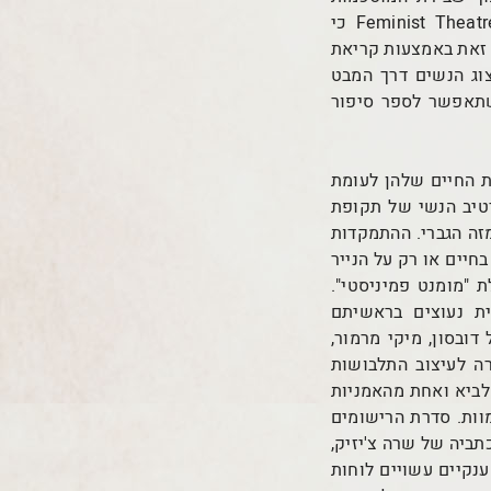
התיאטרוניות. איליין אסטון מציינת בספרה Feminist Theatre Practice: A Handbook (Aston, 1999) כי
. זאת באמצעות קריאת
צוג הנשים דרך המבט
 שתאפשר לספר סיפור
ת החיים שלהן לעומת
רטיב הנשי של תקופת
זה הגברי. ההתמקדות
חיים או רק על הנייר
 "מומנט פמיניסטי".
ית נעוצים בראשיתם
דובסון, מיקי מרמור,
רה לעיצוב התלבושות
 לביא ואחת מהאמניות
וות. סדרת הרישומים
 העובדה שכתביה של שרה צ'יזיק,
נקיים עשויים לוחות