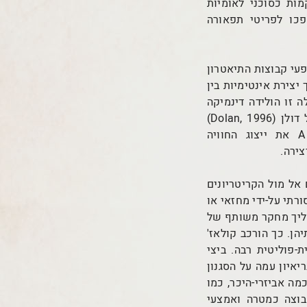
מות כסוכני לאומיות
כו לפריטי תפאורה
חוקרת סו-אלן קייס (Case, 1988) על כך שמופעי קבוצות התיאטרון
יצירת אינטימיות בין
זו הולידה דינמיקה
דרמטורגית חדשה שתאמה את הלך הרוח הפמיניסטי שגרס כי האישי הוא הפוליטי. ג'יל דולן (Dolan, 1996)
מציינת במאמרה בספר A Sourcebook of Feminist Theatre and Performance את ייצוג החוויה
צירה.
 אל מול הקריטריונים
תי על-ידי מחזאי או
הליך מחקר משותף של
ן. כך הורכב קולאז'
פוליטית רבה. ביצי
איון עמה על הסגנון
מה אביזרי-היכר, כמו
בוצה כמטרה ואמצעי