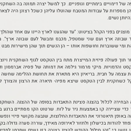
 של דימויים בימתיים וגופניים. כך למשל יצרה תמונה בה השחקניו
הן מספרות על עבודות המטבח שהוטלו עליהן כשכל רצונן היה לצאת
יותן נשים.
וצגים בפני הקהל בציטוט: "עד שהגענו לארץ היינו עם אחד שהולך 
 שבונה ארץ ועם שני שמטפל, מכבס ומבשל לעם שבונה ארץ". מית
 ומי ששוברות וחושפות אותו – הן הנשים תוך שהן מישירות מבט 
ור תוך פעולה פיזית המייצרת מתח בין הטקסט לגוף השחקנית ויוצ
ט והדמויות. מיקי מרמור גילמה את דמותה של פסיה אברמסון ודי
עצמה על חבית. בריאיון היא מתארת את תחושת ההלימה שחשה בי
 כשחקנית לבין הטקסט שיצא מפיה- תיארה את הרצון והצורך לש
הבחירה לכלול בהצגה סצינת התאבדות בסופה של ההצגה. השחקני
 כדי שציירה קו באמצעות גיר על לוח. שרטוט הקו מסתיים ברגע בו
ה באופן תיאטרוני את התאבדות החלוצות, שנבעה מקושי פיזי ונפש
חד להודות בכישלון ולחזור לאירופה מאידך, עוררה סערה גדולה בק
נטען כי "זהו חילול הקודש להציג בצורה כזו נשים שתרמו למדינה