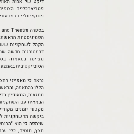
דיקט של אבות האומה:
פטריארכליים הצופי
פונקציונליים כמו אוני
הפמיניסטיות הראשונות
הקהל לשחקניות ששבר
הסובייקטיבית באמצעו
נראה כי מאפייני ההצג
הללו בהתאמה, והראשו
מחזאית, המאופיין בד
הבמאית עם השחקניות,
מקטעי יומנים מקורי
ביקשה מהשחקניות לדק
שיתפה כי הוא "מרוחק,
חצץ, חוטים, כלי עב