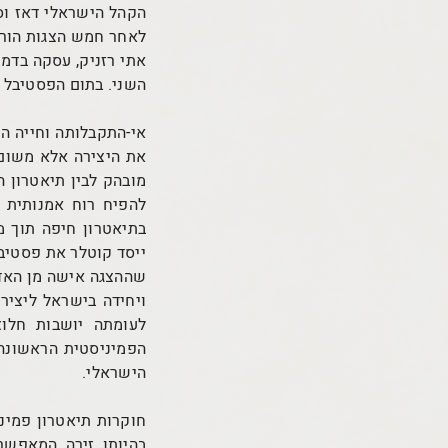
הקהל הישראלי דאז וס
לאחר חמש הצגות הורד
אתי רזניק, עסקה בדמ
השני. בתום הפסטיבל 
אי-התקבלותה וחייה ה
את היצירה אלא משום 
מובהק לבין תיאטרון ה
להפיח רוח אמנותית ח
שההצגה אישה מן האדמ
ויחידה בישראל ליצירת
לעומתה יושבות חלו
הפמיניסטית הראשונה
הישראלי.
חוקרות תיאטרון פמיני
בהיותו זירה המאפש