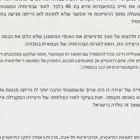
וטראגי, גם ביצי סיימה את חייה בהתאבדות והיא בת 46 בלבד. 
ולה מתוך הראיונות אי אפשר שלא לתהות לאן הייתה מגיעה בחיי
סיד.
ת חלוצות על חצץ מדגישים את האופי המסוגנן שלא הלם את הבמה ע
 היצירה הזו, וזאת למרות הצהרותיה של הבמאית בתכניה:
אטרלית דרכה נוכל להתמודד עם החומר הדוקומנטרי, חומר שלוקט ממכתבים וי
בים אלה אינם דרמטיים אך מופנמים בתוכנם. הפתרון של המחשה ריאליסטית א
ה דוקומנטרית נדחה כבר בהתחלה.'
ה של יצירה זו היה ארוך ומשמעותי הרבה יותר לו הייתה מוצגת על
צא באותה תקופה. זאת בעיקר לאור הצלחתה של היצירה המקבילה א
שאך זה נולדה בישראל.
בחוג לאמנות התיאטרון, אוניברסיטת תל-אביב, מרכזת האגודה לחקר התיאטרון