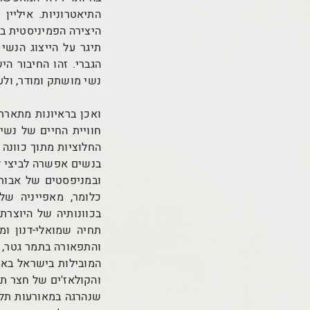
היצירה הפמיניסטית בת
תיגר על הייצוג הנשי
הגברי. זהו החיבור ה
נשי מושתק ומודר, ולע
ואכן בראיונות מתארת
חוויית החיים של נשי
החלוציות מתוך כוונה
בנשים אפשרה לביצי לש
ובמניפסטים של אבות 
כלומר, מאפייניה של
בכוונותיה של היוצרת.
תחיה שמואלי-דנון ומ
והתפאורה בתמר גטר, א
המובילות בישראל באו
שנהרגה במאורעות תל-