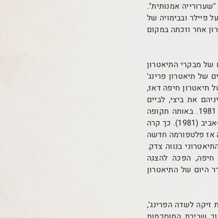
שערורייה אמנותית".
 פיילר ובבימויה של
ון אחר וזכתה במקום
 של מבקרי התיאטרון
 של תיאטרון פרינג'
ל תיאטרון חיפה דאז,
יהם את ביצי, לביים
בתיאטרון חיפה תוך מתן חופש אמנותי ושילוב ברפרטואר השוטף של התיאטרון בשנת 1981. באותה תקופה
ייסד קוטלר את פסטיבל עכו לתיאטרון אחר (1980) ואת המרכז התיאטרוני בנווה צדק בתל-אביב (1981). כך קרה
ה אז פלטפורמה חדשה
תיאטרוני בנווה צדק.
חיפה, הפכה להצגה
 היום של התיאטרון
 זיקה לשדה הפרינג',
ך שבירת המוסכמות