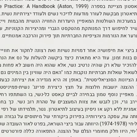
יאטרון מבקשת לעורר מודעות לדיכוי נשים ולעודד יצירתיות נשית
 במערכות השולטות המאפיין היעדרות החוויה הנשית מהבמות ויי
ישיר לחיפוש דרך המנותקת מהטקסט הגברי ומהיצירות הקנוניות,
רער את הנורמות והציפיות החברתיות תוך פירוק והרכבה אמנותיים.
 ביצי את חיפושיה אחר דמויות נשיות ואת רצונה לחקור את חוויי
ם בנות זמנן. עוד היא מתארת כיצד ביקשה להעלות על נס את הנ
 להזכיר שלא רק שהיה נרטיב נשי, אלא שהוא היה חשוב לא פחות מ
אול שאלות חברתיות נוקבות כמו "האם היה שוויון בין המינים גם ב
הציונות הסוציאליסטית". באופן זה היא מגדירה את יצירתה כבעלת
 ההצגה יושבות חלוצות על חצץ כיצירת פרינג' נשית-פמיניסט
 מאפיין נוסף טמון בבחירה לביים קאסט כל-נשי, בו השתתפו רחל 
ירב גרי, וכן לגבש את צוות המעצבים על טהרת רוב נשי. כך בח
מנית ללא רקע או ניסיון בעיצוב לתיאטרון. גטר, תלמידתו של רפי
תה עת, עסקה ביצירותיה בפירוק ביקורתי של מיתוסים על גבורה ומ
והקולאז'ים של חצר תל-חי (1974-1978) היוותה עבור ביצי השראה, בפרט לאור
חי, היוו חלק מחומרי הגלם של ההצגה. התפאורה כללה פורטרטים ע