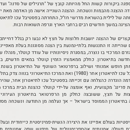
פגה ביקורות קשות החל מהיותה קובץ של "תרגילים של סדנה" ועד "
ה ההצגה מהבמות ונשכחה. ההצגה השנייה אישה מן האדמה מאת יעל
ותה של לילית בהשראת מדרשי חז"ל, התחרתה בפסטיבל עכו לתיאטר
הציגה במשך חודשים רבים ברחבי הארץ וגרפה תשואות רבות.
קצרים של ההצגה יושבות חלוצות על חצץ לא נבעו רק בגלל דחייתם
שהייתה זו התנגשות בלתי-נמנעת בין הצגה מסוגננת בעלת מאפיינים
זרם המרכזי בו נוצרה, במסגרת ניסיונותיו של עודד קוטלר, מנהלו ש
דשה בתיאטרון. כחלק ממאמציו הזמין קוטלר במאים חדשים, בינ
ה הוגדרה כהצלחה עם זכייתה בפסטיבל עכו לתיאטרון אחר, שהי
 פרינג' מקצועית, ואף אומצה על-ידי קוטלר כהצגת הבית במרכז ה
צות על חצץ, ששובצה כחלק מן הרפרטואר בתיאטרון העירוני 
 בתיאטרון הממוסד בישראל – אך נעלמה מן התודעה ונשכחה מסדר
סטיות בעולם אפיינו את היצירה הנשית-פמיניסטית כייחודית ובעלת
רת פעולה אמנותית אקספרימנטלית של חיפוש שפה אמנותית תו