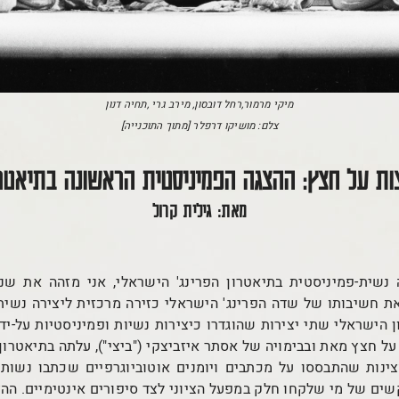
מיקי מרמור,רחל דובסון, מירב גרי ,תחיה דנון
צלם: מושיקו דרפלר [מתוך התוכנייה]
צות על חצץ: ההצגה הפמיניסטית הראשונה בתיאטרו
מאת: גילית קרול
 חשיבותו של שדה הפרינג' הישראלי כזירה מרכזית ליצירה נשית-
 הישראלי שתי יצירות שהוגדרו כיצירות נשיות ופמיניסטיות על-ידי 
ל חצץ מאת ובבימויה של אסתר איזביצקי ("ביצי"), עלתה בתיאטרון 
ינות שהתבססו על מכתבים ויומנים אוטוביוגרפיים שכתבו נשות 
קשים של מי שלקחו חלק במפעל הציוני לצד סיפורים אינטימיים. הה